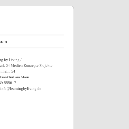
ssum
ng by Living /
ark 64 Medien Konzepte Projekte
rnheim 54
Frankfurt am Main
069-555817
 info@learningbyliving.de