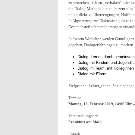
zu verstehen, sich zu „verhaken“ oder k
die Dialog-Methode bietet, ist zentrale
und kollektive Überzeugungen, Hoffnung
In Abgrenzung zur Diskussion gibt es in
Gesprächsteilnehmer überzeugen einander
In diesem Workshop werden Grundlagen 
gegeben, Dialogerfahrungen zu machen.
­Dialog: Lernen durch gemeinsa
­Dialog mit Kindern und Jugendli
­Dialog im Team, mit Kolleginnen
­Dialog mit Eltern
Zielgruppe: Lehrer_innen, Sozialpädago
Termin:
Montag, 18. Februar 2019, 14:00 Uhr 
Veranstaltungsort:
Frankfurt am Main
Entgelt: